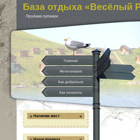
База отдыха «Весёлый 
Бухтарма. Продажа путе
Продажа путевок
Бухтарме. Семейный отд
Карта. Зона отдыха. Тур
Главная
Фотогалерея
Как добраться
Как оплатить
Наличие мест
Наши правила