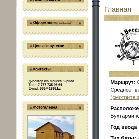
Главная
Оформление заказа
Цены на путевки
Контакты
Директор б/о Манеев Кирилл
Маршрут:
О
Тел.:
+7 777 735 96 64
E-mail:
555@1995.kz
Среднее в
(cмотрите 
Фотогалерея
Расположе
Бухтарминс
Год ввода 
Тип базы:
Д