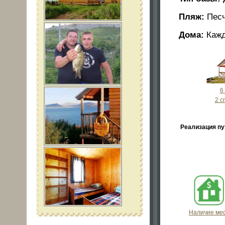
Пляж:
Песч
Дома:
Кажд
6
2 с
Реализация пу
Наличие ме