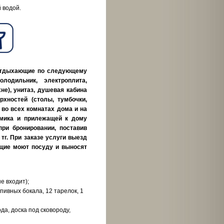
 водой.
т отдыхающие по следующему
лодильник, электроплита,
не), унитаз, душевая кабина
рхностей (столы, тумбочки,
 во всех комнатах дома и на
мика и прилежащей к дому
при бронировании, поставив
тг. При заказе услуги выезд
ющие моют посуду и выносят
е входит);
 пивных бокала, 12 тарелок, 1
да, доска под сковороду,