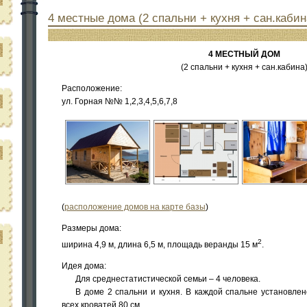
4 местные дома (2 спальни + кухня + сан.кабин
4 МЕСТНЫЙ ДОМ
(2 спальни + кухня + сан.кабина
Расположение:
ул. Горная №№ 1,2,3,4,5,6,7,8
(
расположение домов на карте базы
)
Размеры дома:
2
ширина 4,9 м, длина 6,5 м, площадь веранды 15 м
.
Идея дома:
Для среднестатистической семьи – 4 человека.
В доме 2 спальни и кухня. В каждой спальне установле
всех кроватей 80 см.