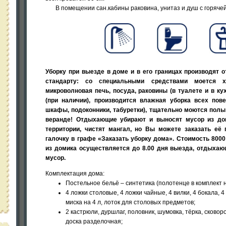
В помещении сан.кабины раковина, унитаз и душ с горячей
Уборку при выезде в доме и в его границах производя
стандарту: со специальными средствами моется хо
микроволновая печь, посуда, раковины (в туалете и в кух
(при наличии), производится влажная уборка всех пове
шкафы, подоконники, табуретки), тщательно моются полы
веранде! Отдыхающие убирают и выносят мусор из до
территории, чистят мангал, но Вы можете заказать её 
галочку в графе «Заказать уборку дома». Стоимость 8000 
из домика осуществляется до 8.00 дня выезда, отдыха
мусор.
Комплектация дома:
Постельное бельё – синтетика (полотенце в комплект н
4 ложки столовые, 4 ложки чайные, 4 вилки, 4 бокала, 4
миска на 4 л, лоток для столовых предметов;
2 кастрюли, дуршлаг, половник, шумовка, тёрка, сковоро
доска разделочная;