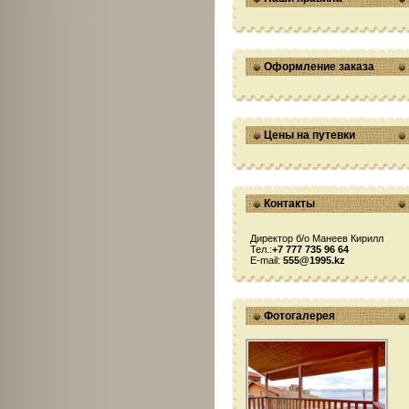
Оформление заказа
Цены на путевки
Контакты
Директор б/о Манеев Кирилл
Тел.:
+7 777 735 96 64
E-mail:
555@1995.kz
Фотогалерея