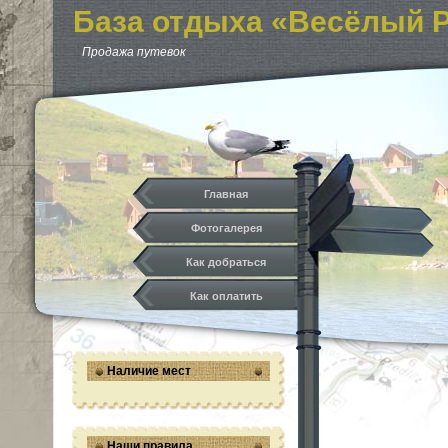
База отдыха «Весёлый 
Бухтарма. Продажа путе
Продажа путевок
Бухтарме. Семейный отд
Карта. Зона отдыха. Тур
Главная
Фотогалерея
Как добраться
Как оплатить
Наличие мест
Наши правила